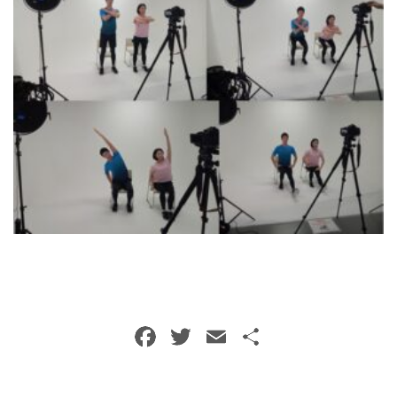
電話でのお問い合わせ
03-3446-4081
メールでのお問い合わせ
CONTACT
F
T
E
共
a
w
m
有
c
itt
ai