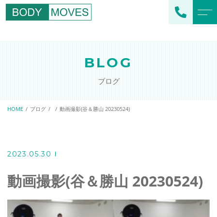
トップページ
スタッフ紹介
BLOG
当社について
よくある質問
ブログ
メニュー
ブログ
企業フィットネス
HOME
ブログ
動画撮影(谷＆勝山 20230524)
エクササイズ
スポーツクラブ支援
アクセス
スポーツチーム支援
2023.05.30
個人のお客様向け
オリジナルプログラム
動画撮影(谷＆勝山 20230524)