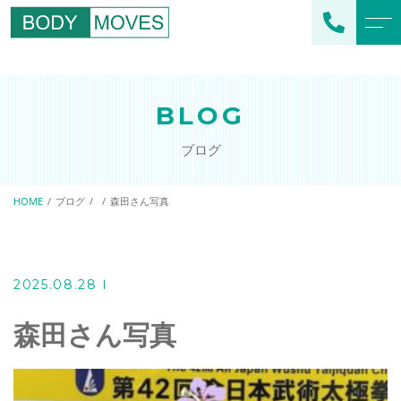
トップページ
スタッフ紹介
BLOG
当社について
よくある質問
ブログ
メニュー
ブログ
企業フィットネス
HOME
ブログ
森田さん写真
エクササイズ
スポーツクラブ支援
アクセス
スポーツチーム支援
2025.08.28
個人のお客様向け
オリジナルプログラム
森田さん写真