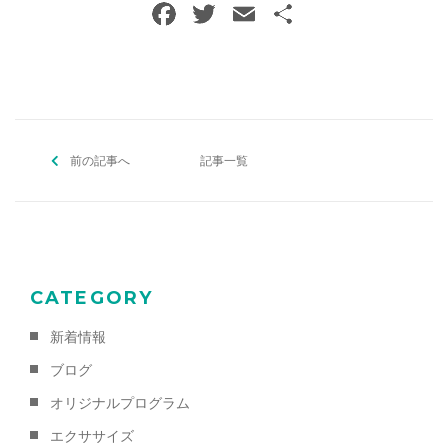
F
T
E
共
a
w
m
有
c
itt
ai
e
er
l
b
前の記事へ
o
記事一覧
o
k
CATEGORY
新着情報
ブログ
オリジナルプログラム
エクササイズ