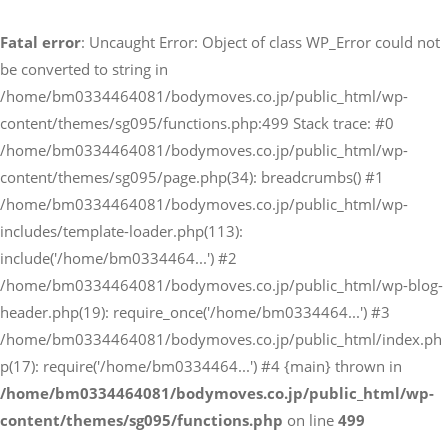
電話でのお問い合わせ
Fatal error
: Uncaught Error: Object of class WP_Error could not
03-3446-4081
be converted to string in
/home/bm0334464081/bodymoves.co.jp/public_html/wp-
content/themes/sg095/functions.php:499 Stack trace: #0
メールでのお問い合わせ
/home/bm0334464081/bodymoves.co.jp/public_html/wp-
CONTACT
content/themes/sg095/page.php(34): breadcrumbs() #1
/home/bm0334464081/bodymoves.co.jp/public_html/wp-
includes/template-loader.php(113):
include('/home/bm0334464...') #2
/home/bm0334464081/bodymoves.co.jp/public_html/wp-blog-
header.php(19): require_once('/home/bm0334464...') #3
/home/bm0334464081/bodymoves.co.jp/public_html/index.ph
p(17): require('/home/bm0334464...') #4 {main} thrown in
/home/bm0334464081/bodymoves.co.jp/public_html/wp-
content/themes/sg095/functions.php
on line
499