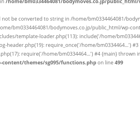
 in
/home/bm0334464081/bodymoves.co.jp/public_html/
uld not be converted to string in /home/bm0334464081/body
 /home/bm0334464081/bodymoves.co.jp/public_html/wp-con
udes/template-loader.php(113): include('/home/bm0334464
-header.php(19): require_once('/home/bm0334464...') #3
p(17): require('/home/bm0334464...') #4 {main} thrown i
-content/themes/sg095/functions.php
on line
499