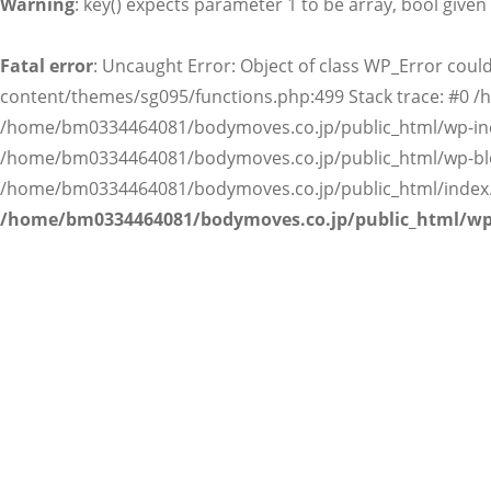
Warning
: key() expects parameter 1 to be array, bool given
オリジナルプログラム
Fatal error
: Uncaught Error: Object of class WP_Error co
スタッフ紹介
content/themes/sg095/functions.php:499 Stack trace: #0
/home/bm0334464081/bodymoves.co.jp/public_html/wp-incl
よくある質問
/home/bm0334464081/bodymoves.co.jp/public_html/wp-blog
/home/bm0334464081/bodymoves.co.jp/public_html/index.ph
/home/bm0334464081/bodymoves.co.jp/public_html/wp
ブログ
エクササイズ
アクセス
ご依頼・お問い合わせ