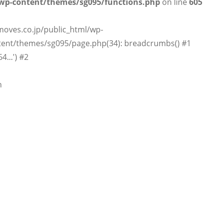
wp-content/themes/sg095/functions.php
on line
605
moves.co.jp/public_html/wp-
tent/themes/sg095/page.php(34): breadcrumbs() #1
...') #2
n