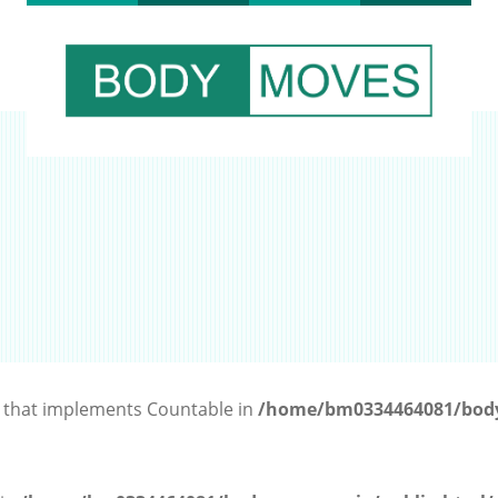
t that implements Countable in
/home/bm0334464081/body
支援