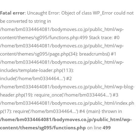
電話でのお問い合わせ
Fatal error
: Uncaught Error: Object of class WP_Error could not
03-3446-4081
be converted to string in
/home/bm0334464081/bodymoves.co.jp/public_html/wp-
content/themes/sg095/functions.php:499 Stack trace: #0
メールでのお問い合わせ
/home/bm0334464081/bodymoves.co.jp/public_html/wp-
CONTACT
content/themes/sg095/page.php(34): breadcrumbs() #1
/home/bm0334464081/bodymoves.co.jp/public_html/wp-
includes/template-loader.php(113):
include('/home/bm0334464...') #2
/home/bm0334464081/bodymoves.co.jp/public_html/wp-blog-
header.php(19): require_once('/home/bm0334464...') #3
/home/bm0334464081/bodymoves.co.jp/public_html/index.ph
p(17): require('/home/bm0334464...') #4 {main} thrown in
/home/bm0334464081/bodymoves.co.jp/public_html/wp-
content/themes/sg095/functions.php
on line
499