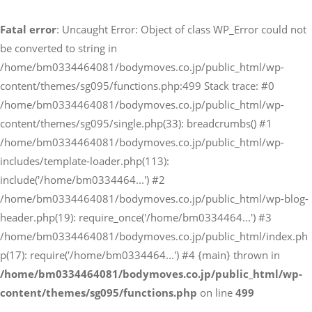
電話でのお問い合わせ
Fatal error
: Uncaught Error: Object of class WP_Error could not
03-3446-4081
be converted to string in
/home/bm0334464081/bodymoves.co.jp/public_html/wp-
content/themes/sg095/functions.php:499 Stack trace: #0
メールでのお問い合わせ
/home/bm0334464081/bodymoves.co.jp/public_html/wp-
CONTACT
content/themes/sg095/single.php(33): breadcrumbs() #1
/home/bm0334464081/bodymoves.co.jp/public_html/wp-
includes/template-loader.php(113):
include('/home/bm0334464...') #2
/home/bm0334464081/bodymoves.co.jp/public_html/wp-blog-
header.php(19): require_once('/home/bm0334464...') #3
/home/bm0334464081/bodymoves.co.jp/public_html/index.ph
p(17): require('/home/bm0334464...') #4 {main} thrown in
/home/bm0334464081/bodymoves.co.jp/public_html/wp-
content/themes/sg095/functions.php
on line
499