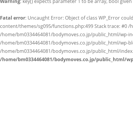
Warning
: key() expects parameter 1 to be array, bool given
オリジナルプログラム
Fatal error
: Uncaught Error: Object of class WP_Error co
スタッフ紹介
content/themes/sg095/functions.php:499 Stack trace: #0
/home/bm0334464081/bodymoves.co.jp/public_html/wp-incl
よくある質問
/home/bm0334464081/bodymoves.co.jp/public_html/wp-blog
/home/bm0334464081/bodymoves.co.jp/public_html/index.ph
/home/bm0334464081/bodymoves.co.jp/public_html/wp
ブログ
エクササイズ
アクセス
ご依頼・お問い合わせ