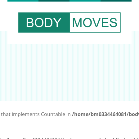
t that implements Countable in
/home/bm0334464081/body
支援