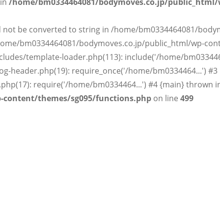
 in
/home/bm0334464081/bodymoves.co.jp/public_html/
uld not be converted to string in /home/bm0334464081/body
 /home/bm0334464081/bodymoves.co.jp/public_html/wp-cont
udes/template-loader.php(113): include('/home/bm0334464
-header.php(19): require_once('/home/bm0334464...') #3
p(17): require('/home/bm0334464...') #4 {main} thrown i
-content/themes/sg095/functions.php
on line
499