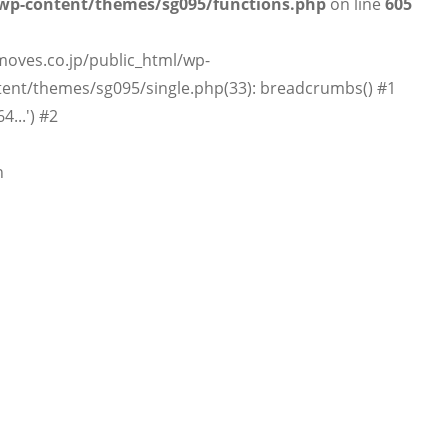
wp-content/themes/sg095/functions.php
on line
605
moves.co.jp/public_html/wp-
ent/themes/sg095/single.php(33): breadcrumbs() #1
...') #2
n