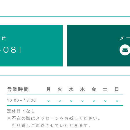
わせ
メ
4081
営業時間
月
火
水
木
金
土
日
10:00～18:00
○
○
○
○
○
○
○
定休日：なし
※不在の際はメッセージをお残しください。
折り返しご連絡させていただきます。