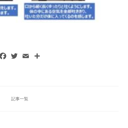
F
T
E
共
a
w
m
有
c
itt
ai
e
er
l
b
o
記事一覧
o
k